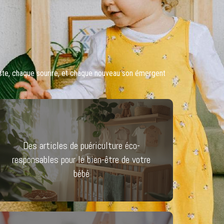
este, chaque sourire, et chaque nouveau son émergent
Des articles de puériculture éco-
responsables pour le bien-être de votre
bébé